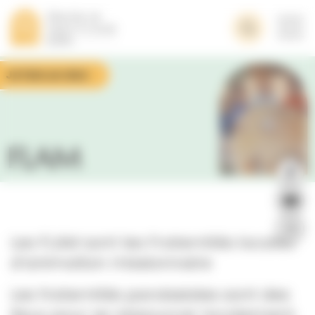
Panneau de gestion des cookies
Je fais un don
FLAM
Les FLAM sont les Fraternités locales
d’animation missionnaire
Les fraternités paroissiales sont des