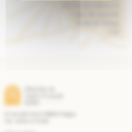
Journaux de la démarche
Projets des doyennés
Paroles de l’évêque
FLAM
21 rue Saint Roch 39800 Poligny
Tél. : 03 84 47 10 89