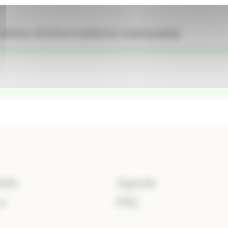
 lettre d’informations mensuelle
Info
Agenda
a
FAQ