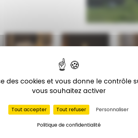
lise des cookies et vous donne le contrôle 
vous souhaitez activer
Avril 2026
Mars 2026
Févri
Tout accepter
Tout refuser
Personnaliser
Politique de confidentialité