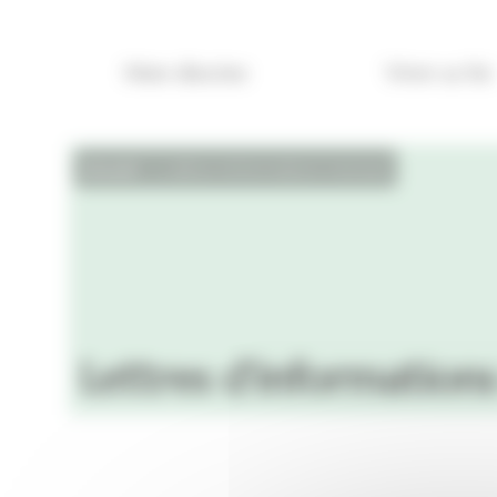
Panneau de gestion des cookies
Mon diocèse
Vivre sa foi
Accueil
Lettres d’informations mensuelles
Lettres d’information