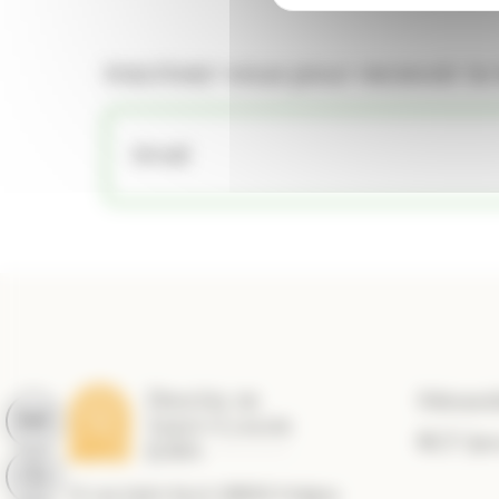
Inscrivez-vous pour recevoir la
Messes
RCF Jur
21 rue Saint Roch 39800 Poligny