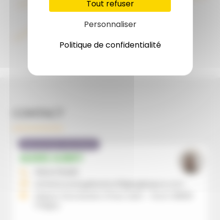
Tout refuser
Personnaliser
Politique de confidentialité
CONTACT
Missionnaire diocésain
MARIE AUBRY
0614478489
enfants.evangelisation39@eglisejura.com
Maison Diocésaine 21 Rue Saint - Roch 39800
Poligny