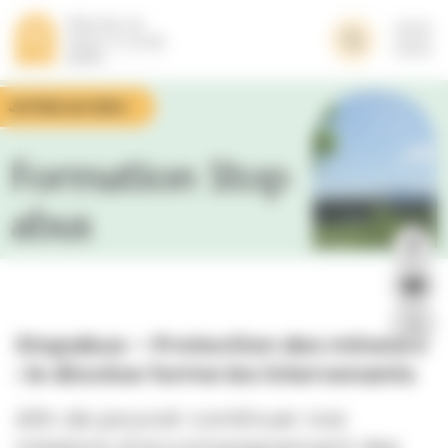
Panneau de gestion des cookies
Je fais un don
Formation Stop
abus
Stopabus – Protection des mineurs
: le diocèse forme les intervenants
Afin de pouvoir continuer nos