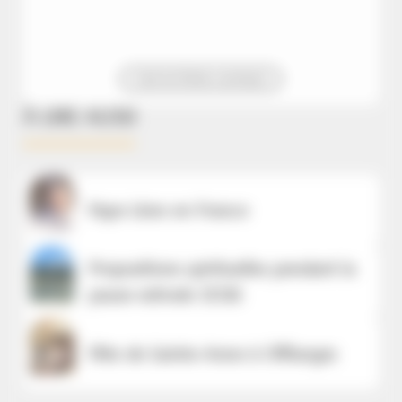
Voir la fiche contact
À LIRE AUSSI
Pape Léon en France
Propositions spirituelles pendant la
pause estivale 2026
Fête de Sainte-Anne à Offlanges