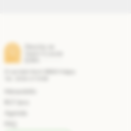
21 rue Saint Roch 39800 Poligny
Tél. : 03 84 47 10 89
MessesInfo
RCF Jura
Agenda
FAQ