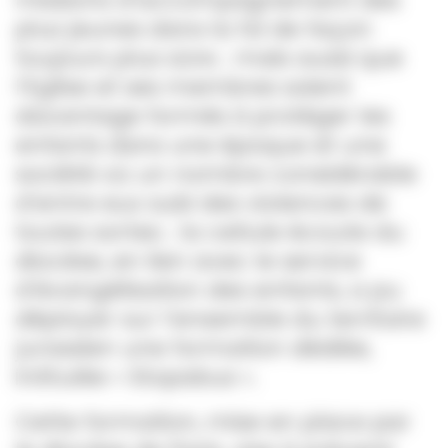
missions d’accompagnement des
plus jeunes dans la foi de façon
toujours plus sûre ; mais aussi que
l’Eglise et ses membres soient
davantage formés à protéger les
enfants dans une époque et une
société où un nombre considérable
d’entre eux subi des violences de
toutes sortes ; la cellule écoute du
diocèse, en lien avec le service
d’évangélisation des enfants, a pu
déployer sur l’ensemble du territoire
jurassien une formation dédiée,
intitulée « Stopabus ».
Cette formation, mise en place par