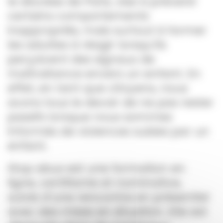
le diocèse de Paris, vise à prévenir
certains comportements
inappropriés, mais surtout à former
les adultes à réagir lorsqu’ils
perçoivent des signaux de
maltraitance envers un enfant. En
effet, en tant que citoyens, nous
avons tous le devoir de ne pas rester
passifs lorsque nous sommes
informés de violences subies par un
enfant.
Stop abus est une formation en
ligne, certifiante et nominative,
suivie d’une rencontre en présentiel
avec des mises en situation. Elle est