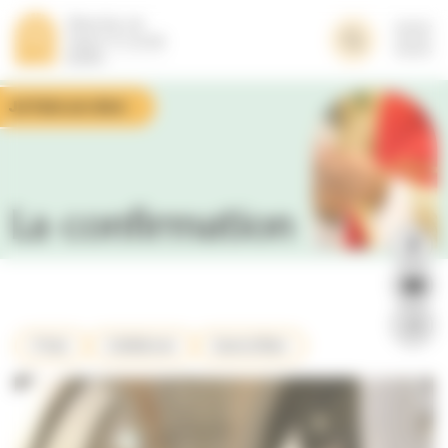
Panneau de gestion des cookies
Je fais un don
La confirmation
Prier
Célébrer
Sanctifier