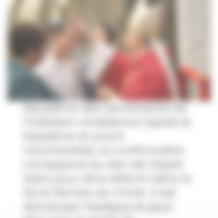
Deuxième des sacrements de
l’initiation chrétienne (après le
baptême et avant
l’eucharistie), la confirmation
correspond au don de l’Esprit
Saint pour être affermi dans la
foi et témoin du Christ. Il est
donné par l’évêque et peut