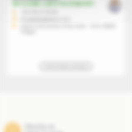
SR CLAIRE-LAËTITIA DUMONT
+33 3 84 37 00 20
liturgie@eglisejura.com
Maison Diocésaine 21 Rue Saint - Roch 39800
Poligny
Voir la fiche contact