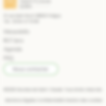
21 rue Saint Roch 39800 Poligny
Tél. : 03 84 47 10 89
MessesInfo
RCF Jura
Agenda
FAQ
Nous contacter
©2026 Diocèse de Saint-Claude. Tous droits réservés.
Mentions légales
Confidentialité
Gestion des cookies