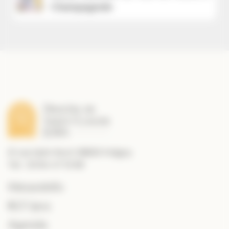
Champagnole
21 rue Saint Roch 39800 Poligny
Tél. : 03 84 47 10 89
MessesInfo
RCF Jura
Agenda