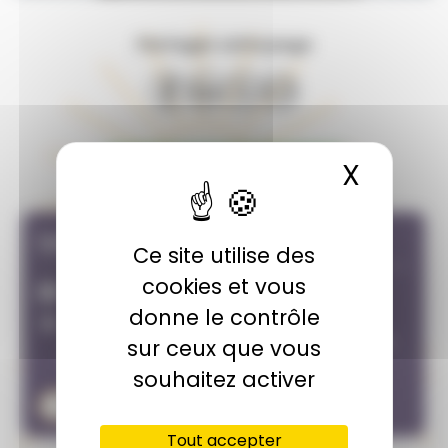
Partager cette page
Notre-Dame des Plateaux
X
Masqu
Infos pratiques
Ce site utilise des
cookies et vous
16 août 2026
donne le contrôle
Église Saint-Cyr et Sainte Julitte de
Champagnole, Place Charles de Gaulle 39300
sur ceux que vous
Champagnole
souhaitez activer
Obtenir l'itinéraire
Tout accepter