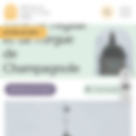
Panneau de gestion des cookies
Viste de l’église
Je fais un don
et de l’orgue
de
Champagnole
dimanche 16 août
Champagnole