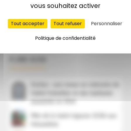
vous souhaitez activer
Tout accepter
Tout refuser
Personnaliser
Politique de confidentialité
À LIRE AUSSI
Dortan : une messe en mémoire de
l’abbé Dubettier et des habitants
assassinés en 1944
Fête de la Saint-Uguzon 2026 aux
Moussières