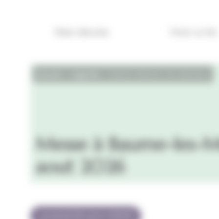
Panneau de gestion des cookies
Mon diocèse
Vivre sa foi
Accueil
Agenda
Messe à Baume-les-Messieurs 28
Messe à Baume-les-Me
aout 2026
vendredi 28 août à 18h00