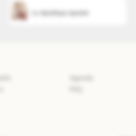
La république épuisée
Info
Agenda
a
FAQ