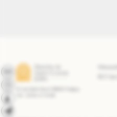
Messes
RCF Jur
21 rue Saint Roch 39800 Poligny
Tél. : 03 84 47 10 89