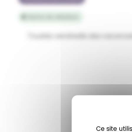
Baume-les-Messieurs
Tousles vendredis des vacance
Ce site uti