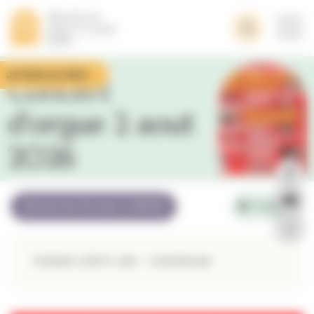
Panneau de gestion des cookies
Je fais un don
Concert
d’orgue 2 aout
2026
dimanche 02 août à 18h00
Poligny
Ghislain LEROY, Lille - Cathédrale