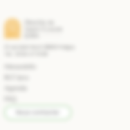
21 rue Saint Roch 39800 Poligny
Tél. : 03 84 47 10 89
MessesInfo
RCF Jura
Agenda
FAQ
Nous contacter