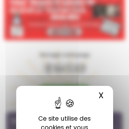
Partager cette page
Nord Revermont
X
Masqu
Culture
Ce site utilise des
Infos pratiques
cookies et vous