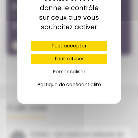
donne le contrôle
02 août 2026
sur ceux que vous
18h00
souhaitez activer
Collégiale Saint-Hippolyte, 10 Rue du Collège
39800 Poligny
Obtenir l'itinéraire
Tout accepter
Tout refuser
Personnaliser
Politique de confidentialité
À LIRE AUSSI
Dortan : une messe en mémoire de