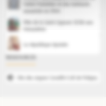
l’abbé Dubettier et des habitants
assassinés en 1944
Fête de la Saint-Uguzon 2026 aux
Moussières
La république épuisée
RESSOURCES
Site des orgues Cavaillé-Coll de Poligny