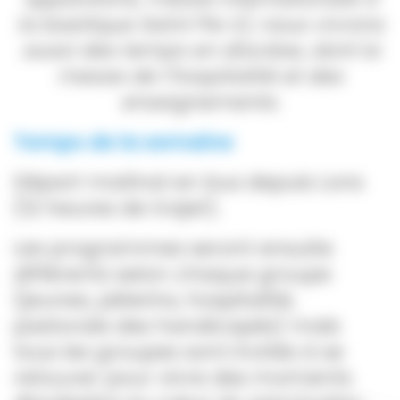
la basilique Saint Pie X), nous vivrons
aussi des temps en diocèse, dont la
messe de l’hospitalité et des
enseignements.
Temps de la semaine
Départ matinal en bus depuis Lons
(12 heures de trajet).
Les programmes seront ensuite
différents selon chaque groupe
(jeunes, pèlerins, hospitalité,
pastorale des handicapés) mais
tous les groupes sont invités à se
retouver pour vivre des moments