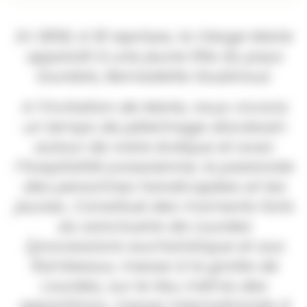
En 1858, à 18 reprises, la Vierge Marie
apparaît à une jeune fille du pays
lourdais, Bernadette Soubirous.
A l’invitation de Marie, nous vivrons
un temps de pèlerinage diocésain
autour de notre évêque et avec
l’hospitalité jurassienne, la pastorale
des personnes handicapées et les
jeunes. Constitué des moments forts
du sanctuaire de Lourdes
(processions eucharistique et aux
flambeaux, messe à la grotte de
Lourdes, sur le lieu même des
apparitions, messe internationale à