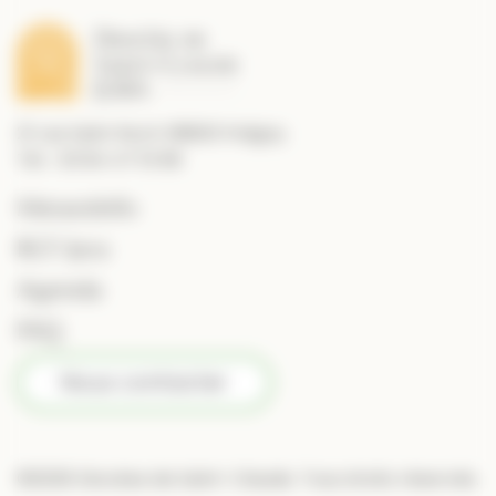
21 rue Saint Roch 39800 Poligny
Tél. : 03 84 47 10 89
MessesInfo
RCF Jura
Agenda
FAQ
Nous contacter
©2026 Diocèse de Saint-Claude. Tous droits réservés.