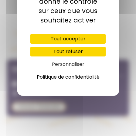
donne le contrôle
sur ceux que vous
souhaitez activer
Pèlerinages
Tout accepter
Diocèse
Tout refuser
Personnaliser
Infos pratiques
Politique de confidentialité
06 avril 2026
65100 Lourdes
Obtenir l'itinéraire