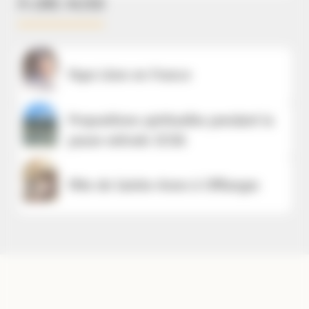
À LIRE AUSSI
Pape Léon en France
Propositions spirituelles pendant la
pause estivale 2026
Fête de Sainte-Anne à Offlanges