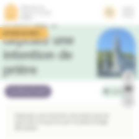
Panneau de gestion des cookies
diocésain à
Lourdes –
Je fais un don
déposez une
intention de
prière
Du 06 au 11 avril
Lourdes
Déposez une intention de prière qui ser
aportée à la grotte par le pèlerionage
diocésain