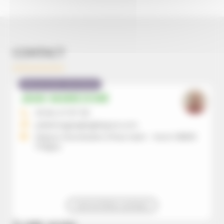
CONTACT
Missionnaire diocésain
JEAN-MARIE DORÉ
03 84 47 87 50
pelerinages@eglisejura.com
Maison Diocésaine 21 Rue Saint - Roch 39800
Poligny
Voir la fiche contact